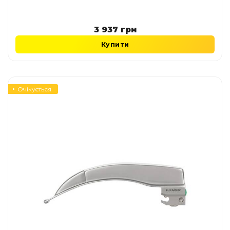
3 937
грн
Купити
Очікується