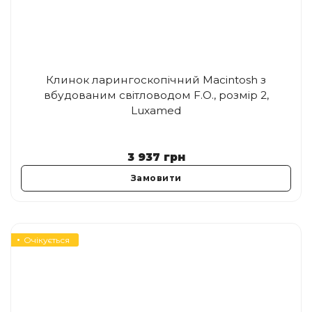
Клинок ларингоскопічний Macintosh з
вбудованим світловодом F.O., розмір 2,
Luxamed
3 937
грн
Замовити
Очікується