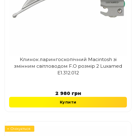
Клинок ларингоскопічний Macintosh зі
змінним світловодом F.O розмір 2 Luxamed
E1.312.012
2 980
грн
Купити
Очікується