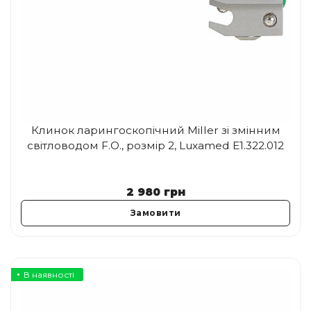
Клинок ларингоскопічний Miller зі змінним
світловодом F.O., розмір 2, Luxamed E1.322.012
2 980
грн
Замовити
В наявності