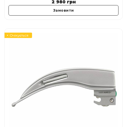
2 980
грн
Замовити
Очікується