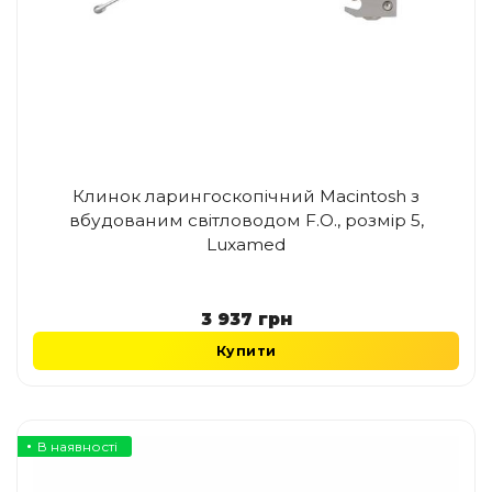
Клинок ларингоскопічний Macintosh з
вбудованим світловодом F.O., розмір 5,
Luxamed
3 937
грн
Купити
В наявності