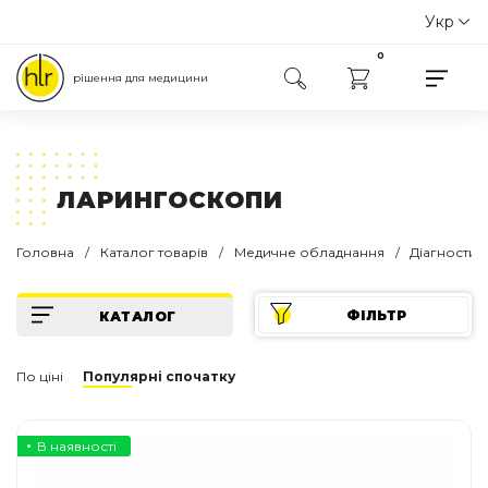
Укр
Рус
0
рішення для медицини
ЛАРИНГОСКОПИ
Головна
Каталог товарів
Медичне обладнання
Діагности
ФІЛЬТР
КАТАЛОГ
В наявності