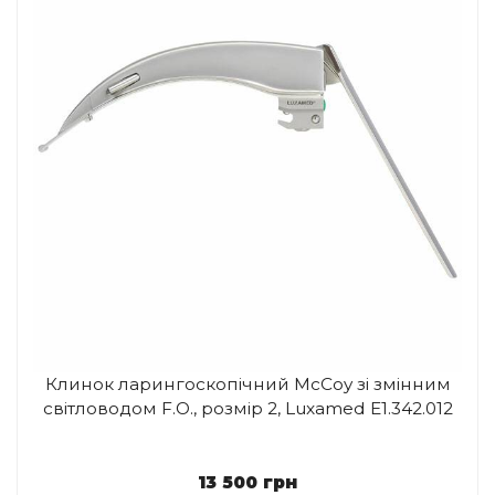
Клинок ларингоскопічний McCoy зі змінним
світловодом F.O., розмір 2, Luxamed E1.342.012
13 500
грн