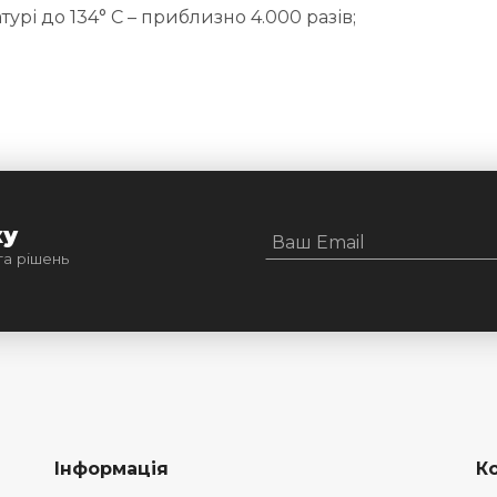
рі до 134° C – приблизно 4.000 разів;
ку
та рішень
Інформація
К