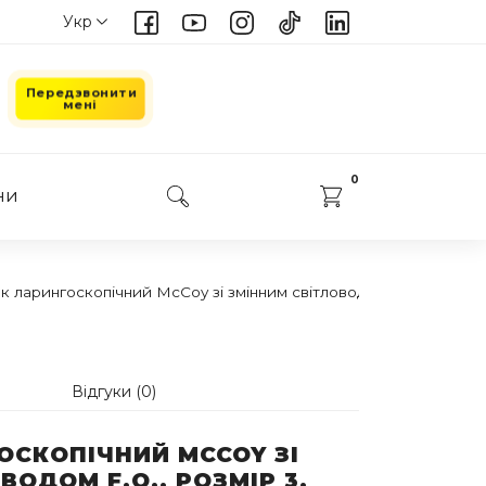
Укр
Рус
Передзвонити
мені
0
ни
к ларингоскопічний McCoy зі змінним світловодом F.O., розмір
Відгуки (0)
ОСКОПІЧНИЙ MCCOY ЗІ
ВОДОМ F.O., РОЗМІР 3,