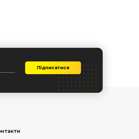
Підписатися
онтакти