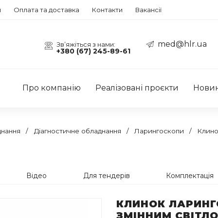
и
Оплата та доставка
Контакти
Вакансії
med@hlr.ua
Зв’яжіться з нами:
+380 (67) 245-89-61
Про компанію
Реалізовані проєкти
Нови
днання
Діагностичне обладнання
Ларингоскопи
Клино
Відео
Для тендерів
Комплектація
КЛИНОК ЛАРИНГ
ЗМІННИМ СВІТЛО