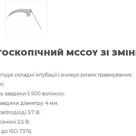
ОСКОПІЧНИЙ MCCOY ЗІ ЗМІ
шує складні інтубації і знижує ризик травмування;
і;
ть завдяки 5 500 волокон;
вдяки діаметру: 4 мм;
ітлодіоді 3.7 В;
еноні 2.5 В;
до ISO 7376;