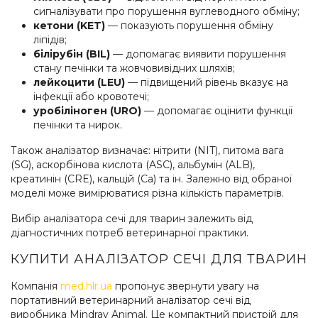
сигналізувати про порушення вуглеводного обміну;
кетони (KET)
— показують порушення обміну
ліпідів;
білірубін (BIL)
— допомагає виявити порушення
стану печінки та жовчовивідних шляхів;
лейкоцити (LEU)
— підвищений рівень вказує на
інфекції або кровотечі;
уробіліноген (URO)
— допомагає оцінити функції
печінки та нирок.
Також аналізатор визначає: нітрити (NIT), питома вага
(SG), аскорбінова кислота (ASC), альбумін (ALB),
креатинін (CRE), кальцій (Ca) та ін. Залежно від обраної
моделі може вимірюватися різна кількість параметрів.
Вибір аналізатора сечі для тварин залежить від
діагностичних потреб ветеринарної практики.
КУПИТИ АНАЛІЗАТОР СЕЧІ ДЛЯ ТВАРИН
Компанія
med.hlr.ua
пропонує звернути увагу на
портативний ветеринарний аналізатор сечі від
виробника Mindray Animal. Це компактний пристрій для