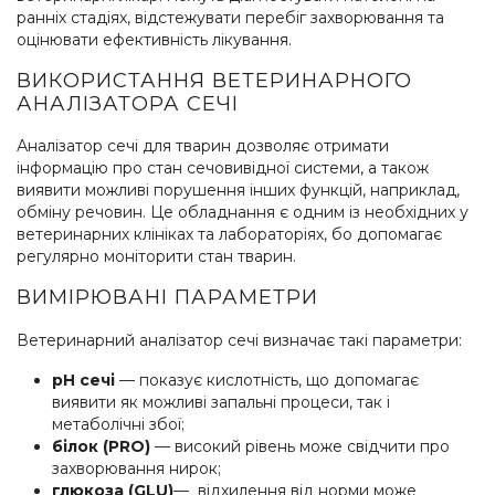
ранніх стадіях, відстежувати перебіг захворювання та
оцінювати ефективність лікування.
ВИКОРИСТАННЯ ВЕТЕРИНАРНОГО
АНАЛІЗАТОРА СЕЧІ
Аналізатор сечі для тварин дозволяє отримати
інформацію про стан сечовивідної системи, а також
виявити можливі порушення інших функцій, наприклад,
обміну речовин. Це обладнання є одним із необхідних у
ветеринарних клініках та лабораторіях, бо допомагає
регулярно моніторити стан тварин.
ВИМІРЮВАНІ ПАРАМЕТРИ
Ветеринарний аналізатор сечі визначає такі параметри:
pH сечі
— показує кислотність, що допомагає
виявити як можливі запальні процеси, так і
метаболічні збої;
білок (PRO)
— високий рівень може свідчити про
захворювання нирок;
глюкоза (GLU)
— відхилення від норми може