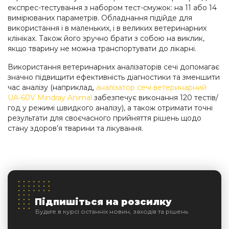
експрес-тестування з набором тест-смужок: на 11 або 14
вимірюваних параметрів. Обладнання підійде для
використання і в маленьких, і в великих ветеринарних
клініках. Також його зручно брати з собою на виклик,
якщо тварину не можна транспортувати до лікарні.
Використання ветеринарних аналізаторів сечі допомагає
значно підвищити ефективність діагностики та зменшити
час аналізу (
наприклад,
аналізатор сечі ветеринарний
UA-60V Mindray Animal
забезпечує виконання 120 тестів/
год у режимі швидкого аналізу
), а також отримати точні
результати для своєчасного прийняття рішень щодо
стану здоров’я тварини та лікування.
Підпишіться на розсилку
Будьте в курсі останніх новин, заходів та рішень