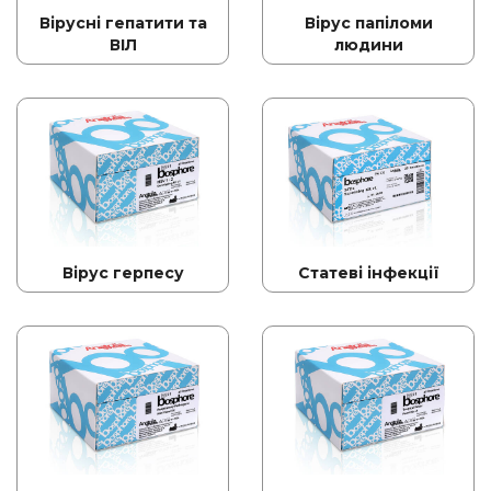
Вірусні гепатити та
Вірус папіломи
ВІЛ
людини
Вірус герпесу
Статеві інфекції