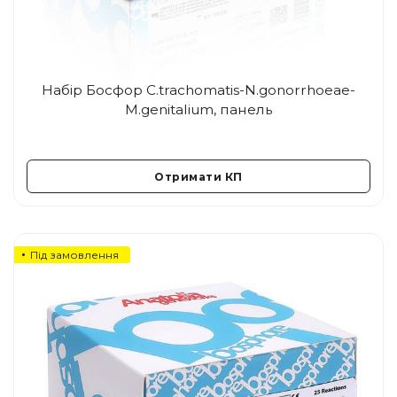
Набір Босфор C.trachomatis-N.gonorrhoeae-
M.genitalium, панель
Отримати КП
Під замовлення