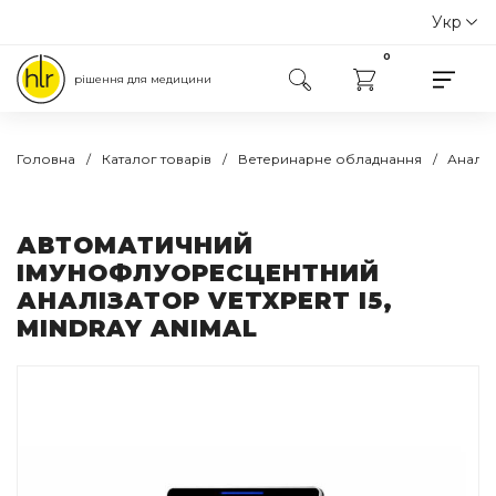
Укр
Рус
0
рішення для медицини
Головна
Каталог товарів
Ветеринарне обладнання
Аналіз
АВТОМАТИЧНИЙ
ІМУНОФЛУОРЕСЦЕНТНИЙ
АНАЛІЗАТОР VETXPERT I5,
MINDRAY ANIMAL