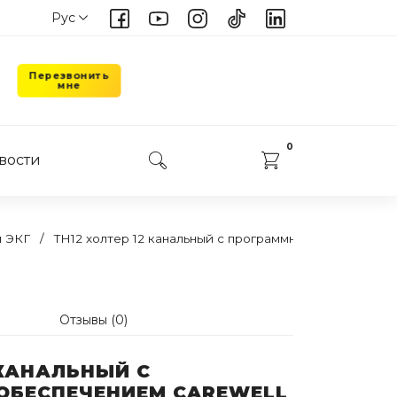
Рус
Укр
Перезвонить
мне
0
вости
 ЭКГ
TH12 холтер 12 канальный с программным обеспечени
Отзывы (0)
 КАНАЛЬНЫЙ С
ОБЕСПЕЧЕНИЕМ CAREWELL