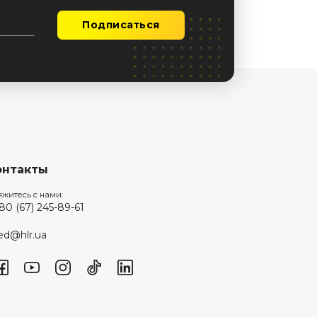
Подписаться
онтакты
яжитесь с нами:
80 (67) 245-89-61
d@hlr.ua