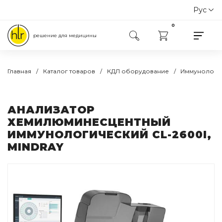
Рус
Укр
0
решение для медицины
Главная
Каталог товаров
КДЛ оборудование
Иммунологи
АНАЛИЗАТОР
ХЕМИЛЮМИНЕСЦЕНТНЫЙ
ИММУНОЛОГИЧЕСКИЙ CL-2600I,
MINDRAY